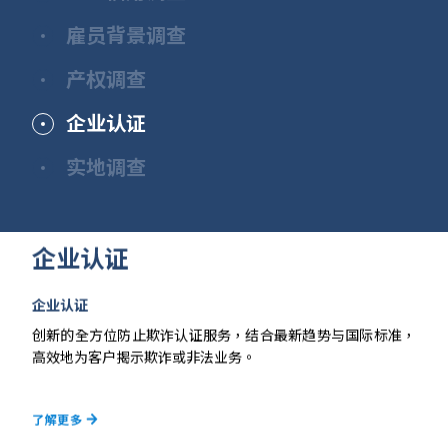
雇员背景调查
产权调查
企业认证
实地调查
企业认证
企业认证
我们以广泛的资讯渠道，从风险管理角度出发，分析并能提供
配合多元信息渠道，深入分析和信用风险评估，助客户规避潜
高效的验证方法及机制经过长年的发展，为客户做好全球雇员
藉着我们庞大的跨国信息网络和可靠的数据，客户得以妥善完
创新的全方位防止欺诈认证服务，结合最新趋势与国际标准，
藉着专业策划团队及全球214个国家可灵活调动的走访人员，
全面的风险评估，协助客户做出最合适的商业决策。
在的商业风险和保障交易安全。
背景审查的把关角色，有效辨识不诚实及欺诈的应征者。
成财务报告、管理商业交易中的潜在风险。
高效地为客户揭示欺诈或非法业务。
能妥善管理和执行复杂且大批量的实地调查，以达致行业领导
地位。
了解更多